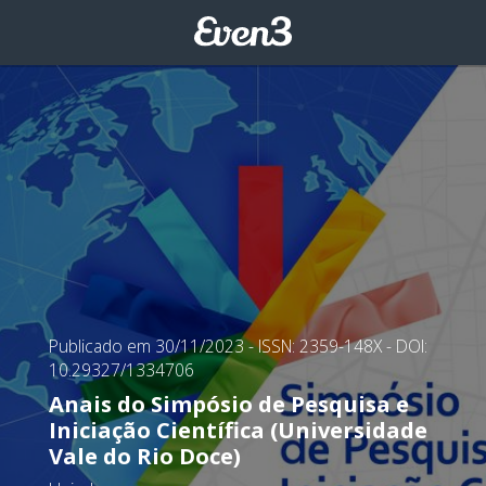
Publicado em 30/11/2023
- ISSN: 2359-148X
- DOI:
10.29327/1334706
Anais do Simpósio de Pesquisa e
Iniciação Científica (Universidade
Vale do Rio Doce)