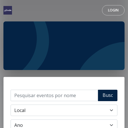
LOGIN
Busc
ar